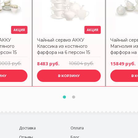
АКЦИЯ
АКЦИЯ
 АККУ
Чайный сервиз АККУ
Чайный сер
тяного
Классика из костяного
Магнолия из
рсон 15
фарфора на 6 персон 15
фарфора на 
предметов
предметов
0003 руб.
8483 руб.
10604 руб.
15849 руб.
ИНУ
В КОРЗИНУ
В 
Доставка
Оплата
Отзывы
Блог