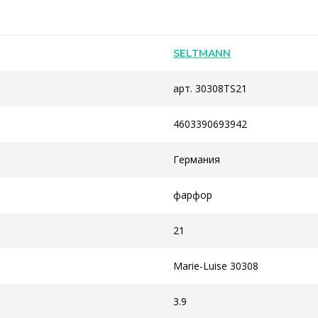
SELTMANN
арт. 30308TS21
4603390693942
Германия
фарфор
21
Marie-Luise 30308
3.9