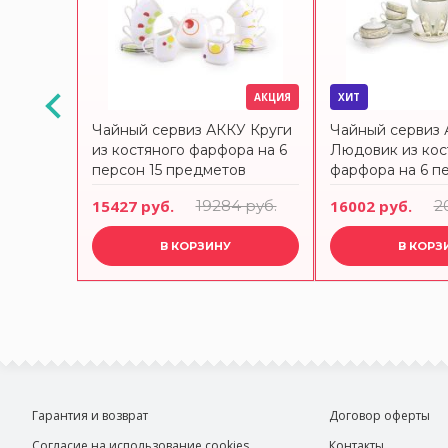
АКЦИЯ
АКЦИЯ
ХИТ
У
Чайный сервиз АККУ Круги
Чайный сервиз
о
из костяного фарфора на 6
Людовик из кос
н 15
персон 15 предметов
фарфора на 6 пе
предметов
 руб.
15427 руб.
19284 руб.
16002 руб.
2
В КОРЗИНУ
В КОРЗ
Гарантия и возврат
Договор оферты
Согласие на использование cookies
Контакты