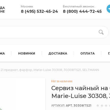
Москва:
Бесплатный звонок:
УДА
8 (495) 532-45-24
8 (800) 444-72-45
ЕНЕ
АЖА
НОВИНКИ
ДОСТАВКА
ОПЛАТА
 21 предмет, фарфор, Marie-Luise 30308, 30308TS21, SELTMANN
Нет в наличии
Сервиз чайный на 
Marie-Luise 30308
АРТИКУЛ:
АРТ. 30308TS21