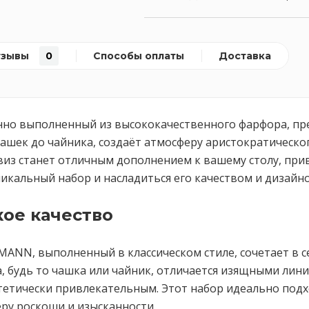
тзывы
0
Способы оплаты
Доставка
канно выполненный из высококачественного фарфора, пр
чашек до чайника, создаёт атмосферу аристократическо
рвиз станет отличным дополнением к вашему столу, при
никальный набор и насладиться его качеством и дизайн
ое качество
TMANN, выполненный в классическом стиле, сочетает в 
, будь то чашка или чайник, отличается изящными ли
стетически привлекательным. Этот набор идеально подх
ру роскоши и изысканности.