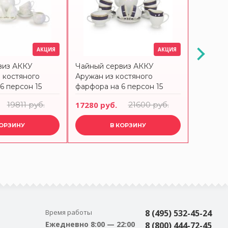
АКЦИЯ
АКЦИЯ
виз АККУ
Чайный сервиз АККУ
Чайный 
 костяного
Аружан из костяного
костяно
6 персон 15
фарфора на 6 персон 15
персон 
предметов
19811 руб.
17280 руб.
21600 руб.
12035 р
КОРЗИНУ
В КОРЗИНУ
Время работы
8 (495) 532-45-24
Ежедневно 8:00 — 22:00
8 (800) 444-72-45