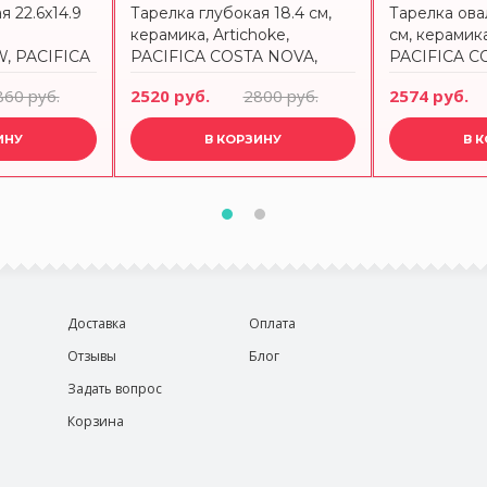
я 22.6x14.9
Тарелка глубокая 18.4 см,
Тарелка овал
керамика, Artichoke,
см, керамика
 PACIFICA
PACIFICA COSTA NOVA,
PACIFICA C
OA231-
XOP181-ART(XOP181-VC7213)
SOA231-ART
860 руб.
2520 руб.
2800 руб.
2574 руб.
7212)
ИНУ
В КОРЗИНУ
В 
Доставка
Оплата
Отзывы
Блог
Задать вопрос
Корзина