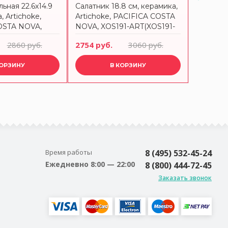
ьная 22.6x14.9
Салатник 18.8 см, керамика,
Блюдо ов
, Artichoke,
Artichoke, PACIFICA COSTA
керамика
OSTA NOVA,
NOVA, XOS191-ART(XOS191-
COSTA N
(SOA231-VC7213)
VC7212)
VAN(SOA
2860 руб.
2754 руб.
3060 руб.
4869 ру
КОРЗИНУ
В КОРЗИНУ
Время работы
8 (495) 532-45-24
Ежедневно 8:00 — 22:00
8 (800) 444-72-45
Заказать звонок