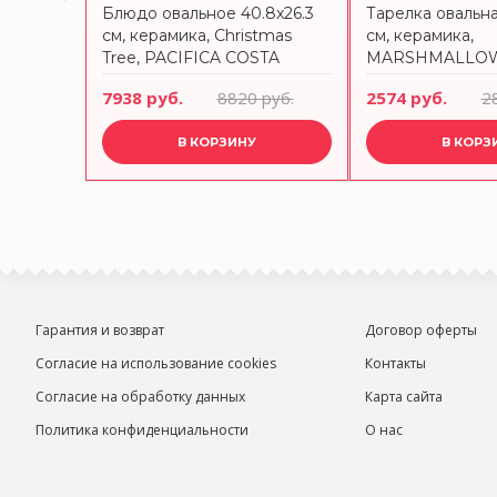
 с
Блюдо овальное 40.8x26.3
Тарелка овальна
амика,
см, керамика, Christmas
см, керамика,
OSTA
Tree, PACIFICA COSTA
MARSHMALLOW,
SOP252-
NOVA, SOA411-CHT(SOA411-
COSTA NOVA, S
руб.
7938 руб.
8820 руб.
2574 руб.
2
VC7208)
MRS(SOA231-VC
В КОРЗИНУ
В КОРЗ
Гарантия и возврат
Договор оферты
Согласие на использование cookies
Контакты
Согласие на обработку данных
Карта сайта
Политика конфиденциальности
О нас