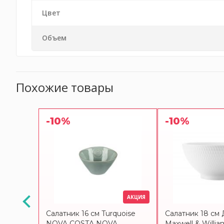
Цвет
Объем
Похожие товары
-10%
-10%
АКЦИЯ
ite
Салатник 16 см Turquoise
Салатник 18 см
SIGN
NOVA COSTA NOVA
Maxwell & Willia