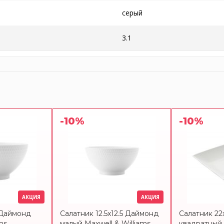
серый
3.1
-10%
-10%
АКЦИЯ
АКЦИЯ
 Даймонд
Салатник 12.5x12.5 Даймонд
Салатник 22
ms
малый Maxwell & Williams
квадратный 