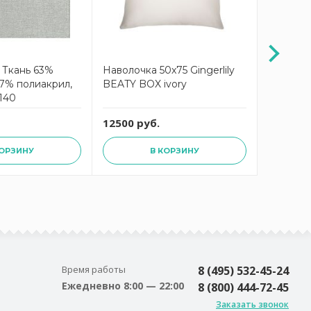
 Ткань 63%
Наволочка 50x75 Gingerlily
Комплек
7% полиакрил,
BEATY BOX ivory
белья 
 140
rose th
простын
12500 руб.
7623 ру
наволоч
перкаль
КОРЗИНУ
В КОРЗИНУ
Время работы
8 (495) 532-45-24
Ежедневно 8:00 — 22:00
8 (800) 444-72-45
Заказать звонок