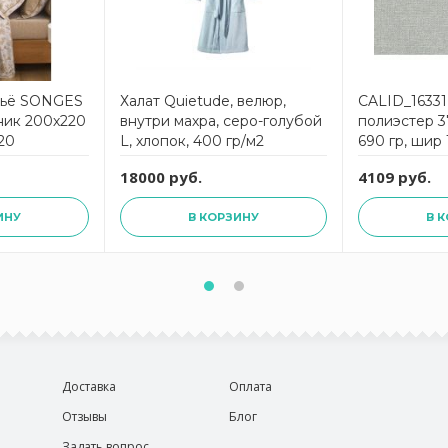
льё SONGES
Халат Quietude, велюр,
CALID_16331
ник 200х220
внутри махра, серо-голубой
полиэстер 3
20
L, хлопок, 400 гр/м2
690 гр, шир
5*2шт
18000 руб.
4109 руб.
ИНУ
В КОРЗИНУ
В 
Доставка
Оплата
Отзывы
Блог
Задать вопрос