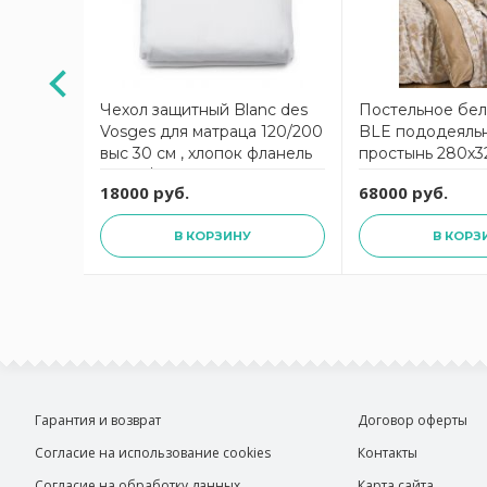
COT
Чехол защитный Blanc des
Постельное бе
Vosges для матраца 120/200
BLE пододеяль
етнее
выс 30 см , хлопок фланель
простынь 280х3
 начинка
200гр/м2
наволочка 50х7
18000 руб.
68000 руб.
В КОРЗИНУ
В КОРЗ
Гарантия и возврат
Договор оферты
Согласие на использование cookies
Контакты
Согласие на обработку данных
Карта сайта