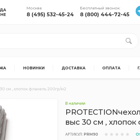
Москва:
Бесплатный звонок:
УДА
8 (495) 532-45-24
8 (800) 444-72-45
ЕНЕ
АЖА
НОВИНКИ
ДОСТАВКА
ОПЛАТА
0 см , хлопок фланель 200гр/м2
В наличии
PROTECTIONчехол 
выс 30 см , хлопок
АРТИКУЛ:
О
PRM90