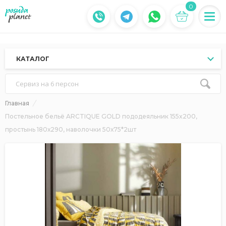
0
КАТАЛОГ
Сервиз на 6 персон
Главная
Постельное бельё ARCTIQUE GOLD пододеяльник 155x200,
простынь 180х290, наволочки 50х75*2шт