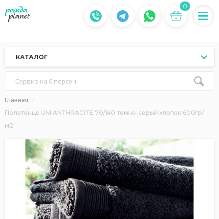
0
КАТАЛОГ
Сервиз на 6 персон
Главная
Полотенце UNI ANTHRACITE 70/140 темно-серый хлопок 600гр/
м2