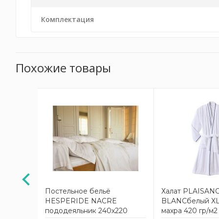
Комплектация
Похожие товары
е TOSCA
Постельное бельё
Халат PLAISAN
% лен
HESPERIDE NACRE
BLANCбелый XL
пододеяльник 240х220
махра 420 гр/м2