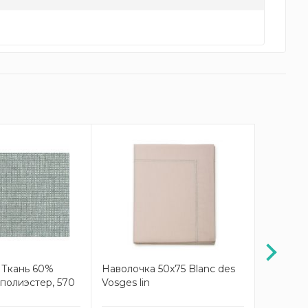
 Ткань 60%
Наволочка 50x75 Blanc des
Tibetan
полиэстер, 570
Vosges lin
тибетск
длина 10