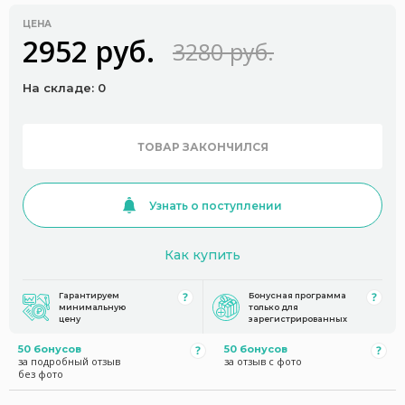
ЦЕНА
2952 руб.
3280 руб.
На складе: 0
ТОВАР ЗАКОНЧИЛСЯ
Узнать о поступлении
Как купить
Гарантируем
Бонусная программа
минимальную
только для
цену
зарегистрированных
50 бонусов
50 бонусов
за подробный отзыв
за отзыв с фото
без фото