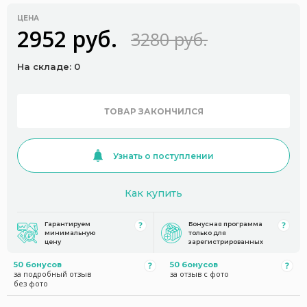
ЦЕНА
2952 руб.
3280 руб.
На складе: 0
ТОВАР ЗАКОНЧИЛСЯ
Узнать о поступлении
Как купить
Гарантируем
Бонусная программа
минимальную
только для
цену
зарегистрированных
50 бонусов
50 бонусов
за подробный отзыв
за отзыв с фото
без фото