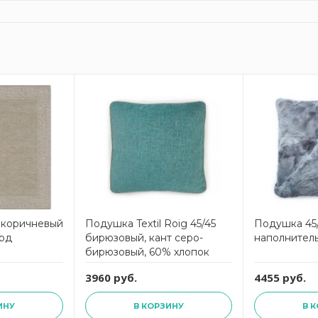
0 коричневый
Подушка Textil Roig 45/45
Подушка 45/
ард
бирюзовый, кант серо-
наполнител
бирюзовый, 60% хлопок
40% полиэстер, наполнител
3960 руб.
4455 руб.
ИНУ
В КОРЗИНУ
В 