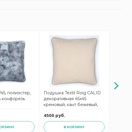
45, полиэстер,
Подушка Textil Roig CALID
Подушк
ь конфорель
декоративная 45х45
HAVANE 
кремовый, кант бежевый,
лен 50%
63% полиэстер 37%
4500 руб.
9900 ру
полиакрил, наполнитель
конфорель
КОРЗИНУ
В КОРЗИНУ