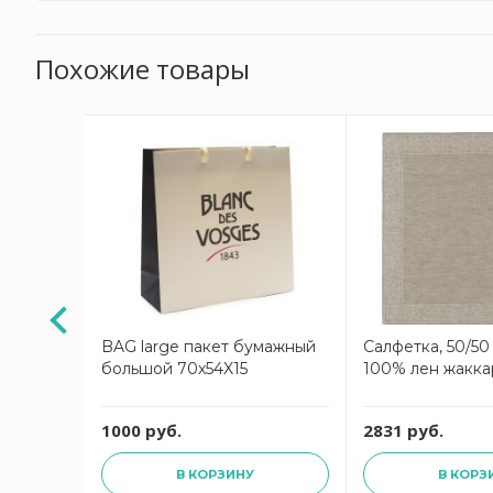
Похожие товары
enezia
BAG large пакет бумажный
Салфетка, 50/5
иний,
большой 70х54X15
100% лен жакк
ность 22
1000 руб.
2831 руб.
В КОРЗИНУ
В КОРЗ