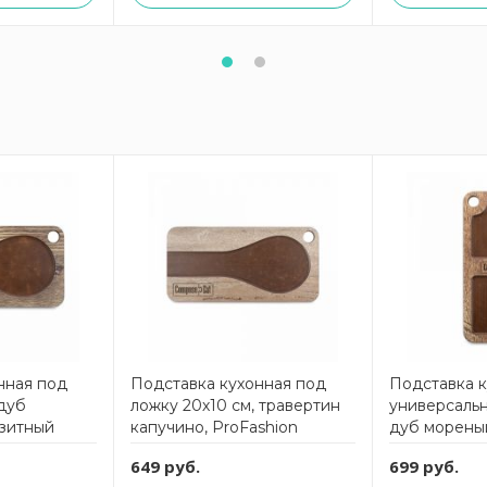
нная под
Подставка кухонная под
Подставка 
 дуб
ложку 20х10 см, травертин
универсальн
зитный
капучино, ProFashion
дуб морены
shion
ComposeEat
материал, P
649 руб.
699 руб.
ComposeEa