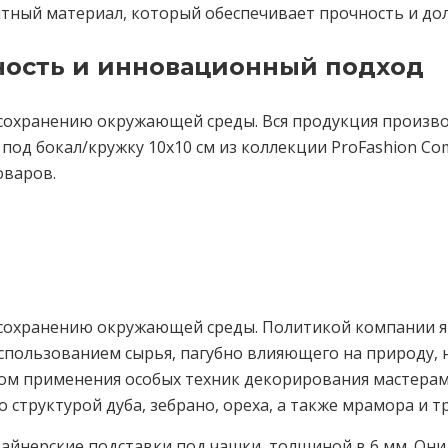
итный материал, который обеспечивает прочность и дол
ность и инновационный подход
сохранению окружающей среды. Вся продукция произво
 под бокал/кружку 10х10 см из коллекции ProFashion C
оваров.
 сохранению окружающей среды. Политикой компании я
пользованием сырья, пагубно влияющего на природу, 
ом применения особых техник декорирования мастерам
 структурой дуба, зебрано, ореха, а также мрамора и т
зайнерские подставки под чашки, толщиной в 6 мм. О