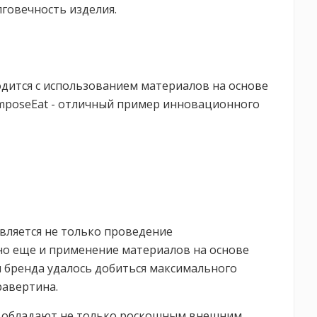
говечность изделия.
дится с использованием материалов на основе
omposeEat - отличный пример инновационного
вляется не только проведение
но еще и применение материалов на основе
 бренда удалось добиться максимального
равертина.
ни обладают не только роскошным внешним