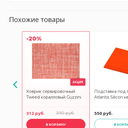
Похожие товары
-20%
АКЦИЯ
ячее
Коврик сервировочный
Подставка под 
S &
Tweed коралловый Guzzini
Atlantis Silicon 
312 руб.
390 руб.
550 руб.
В КОРЗИНУ
В КОРЗ