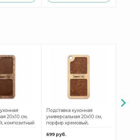
кухонная
Подставка кухонная
Подстав
ая 20х10 см,
универсальная 20х10 см,
универса
й, композитный
порфир кремовый,
траверт
roFashion
композитный материал,
компози
699 руб.
699 руб
t
ProFashion ComposeEat
ProFash