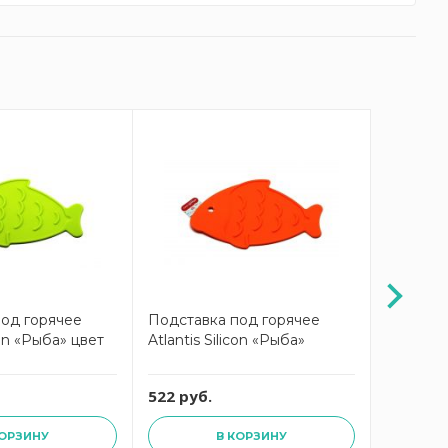
под горячее
Подставка под горячее
Подстав
icon «Рыба» цвет
Atlantis Silicon «Рыба»
Петух Sil
522 руб.
522 руб
КОРЗИНУ
В КОРЗИНУ