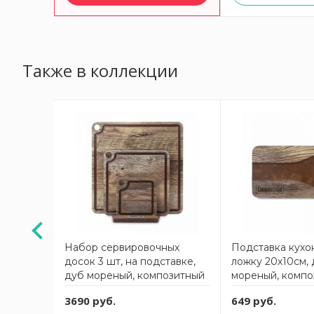
Также в коллекции
чее/
Набор сервировочных
Подставка кухо
ки,
досок 3 шт, на подставке,
ложку 20х10см,
равертин
дуб мореный, композитный
мореный, компо
тный
материал, ProFashion
материал, ProFa
3690 руб.
649 руб.
on
ComposeEat
ComposeEat