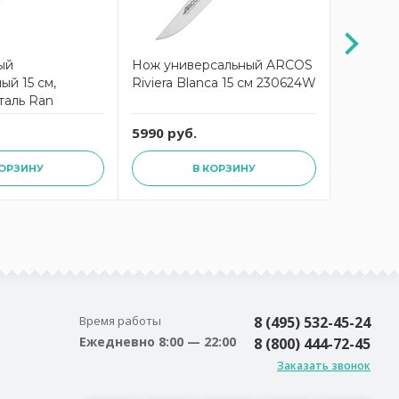
ый
Нож универсальный ARCOS
Нож ку
ый 15 см,
Riviera Blanca 15 см 230624W
Universa
таль Ran
5990 руб.
2990 ру
КОРЗИНУ
В КОРЗИНУ
Время работы
8 (495) 532-45-24
Ежедневно 8:00 — 22:00
8 (800) 444-72-45
Заказать звонок