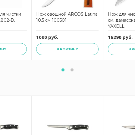
ля чистки
Нож овощной ARCOS Latina
Нож для чи
 2802-B,
10.5 см 100501
см, дамасск
YAXELL
1090 руб.
16290 руб.
ИНУ
В КОРЗИНУ
В 