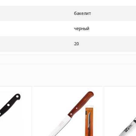
бакелит
черный
20