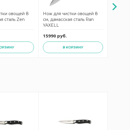
стки овощей 8
Нож для чистки овощей 8
Нож кух
ая сталь Zen
см, дамасская сталь Ran
ARCOS Ri
YAXELL
230224
15990 руб.
4690 ру
КОРЗИНУ
В КОРЗИНУ