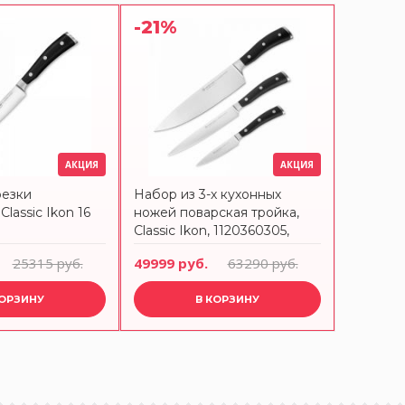
-21%
АКЦИЯ
АКЦИЯ
резки
Набор из 3-х кухонных
assic Ikon 16
ножей поварская тройка,
Classic Ikon, 1120360305,
WUESTHOF
25315 руб.
49999 руб.
63290 руб.
КОРЗИНУ
В КОРЗИНУ