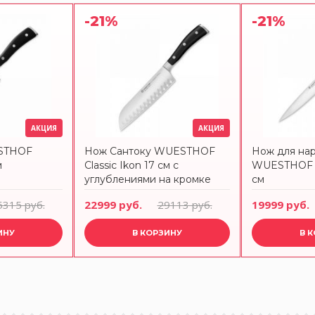
-21%
-21%
АКЦИЯ
АКЦИЯ
STHOF
Нож Сантоку WUESTHOF
Нож для на
м
Classic Ikon 17 см с
WUESTHOF Cl
углублениями на кромке
см
5315 руб.
22999 руб.
29113 руб.
19999 руб.
ИНУ
В КОРЗИНУ
В 