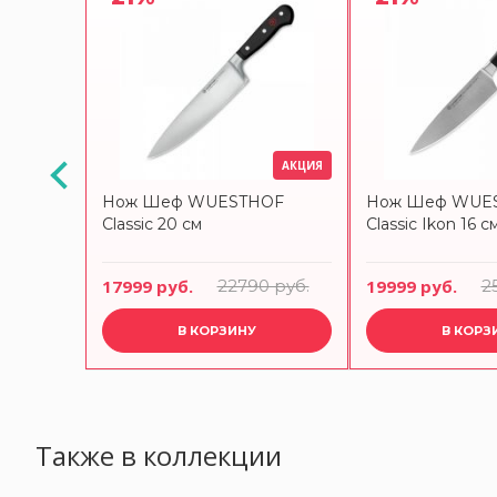
АКЦИЯ
COS
Нож Шеф WUESTHOF
Нож Шеф WUE
м 233424W
Classic 20 см
Classic Ikon 16 с
17999 руб.
22790 руб.
19999 руб.
2
В КОРЗИНУ
В КОРЗ
Также в коллекции