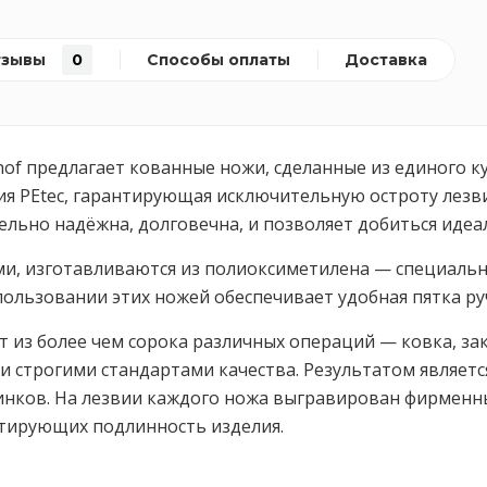
тзывы
0
Способы оплаты
Доставка
thof предлагает кованные ножи, сделанные из единого 
я PEtec, гарантирующая исключительную остроту лезвия
тельно надёжна, долговечна, и позволяет добиться иде
и, изготавливаются из полиоксиметилена — специально
ользовании этих ножей обеспечивает удобная пятка ру
ит из более чем сорока различных операций — ковка, за
и строгими стандартами качества. Результатом являетс
линков. На лезвии каждого ножа выгравирован фирменн
антирующих подлинность изделия.