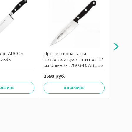
кой ARCOS
Профессиональный
Нож по
м 2336
поварской кухонный нож 12
Universa
см Universal, 2803-B, ARCOS
2690 руб.
5699 ру
КОРЗИНУ
В КОРЗИНУ