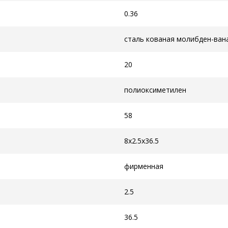
0.36
сталь кованая молибден-ван
20
полиоксиметилен
58
8x2.5x36.5
фирменная
2.5
36.5