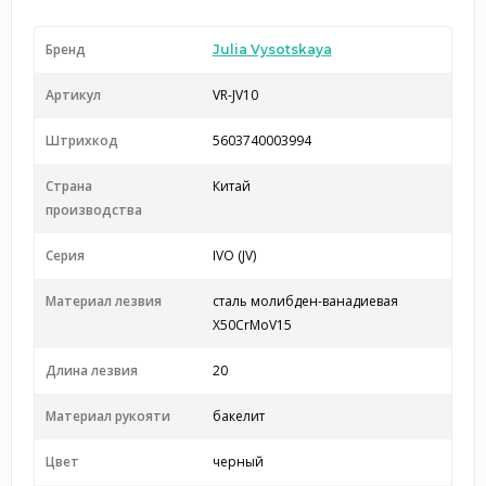
Бренд
Julia Vysotskaya
Артикул
VR-JV10
Штрихкод
5603740003994
Страна
Китай
производства
Серия
IVO (JV)
Материал лезвия
сталь молибден-ванадиевая
X50CrMoV15
Длина лезвия
20
Материал рукояти
бакелит
Цвет
черный