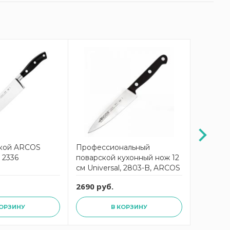
-21%
кой ARCOS
Профессиональный
Нож по
м 2336
поварской кухонный нож 12
Universa
см Universal, 2803-B, ARCOS
2690 руб.
5699 ру
КОРЗИНУ
В КОРЗИНУ