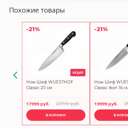
Похожие товары
-21%
-21%
АКЦИЯ
COS
Нож Шеф WUESTHOF
Нож Шеф WUE
м 233424W
Classic 20 см
Classic Ikon 16 с
17999 руб.
22790 руб.
19999 руб.
2
В КОРЗИНУ
В КОРЗ