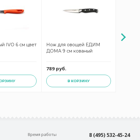
й IVO 6 см цвет
Нож для овощей ЕДИМ
Нож ово
ДОМА 9 см кованый
«Серия 3
789 руб.
299 руб
КОРЗИНУ
В КОРЗИНУ
Время работы
8 (495) 532-45-24