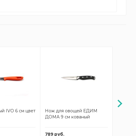
й IVO 6 см цвет
Нож для овощей ЕДИМ
Нож ово
ДОМА 9 см кованый
«Серия 3
789 руб.
299 руб