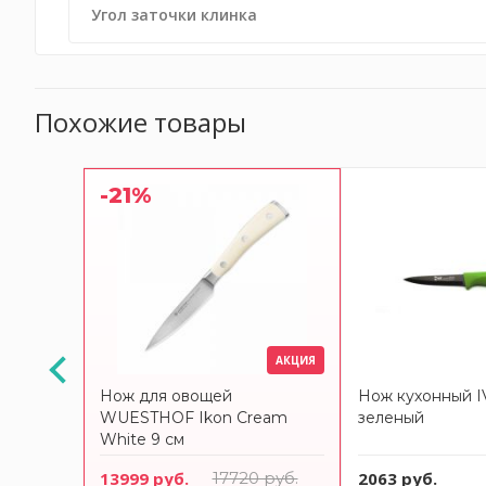
Угол заточки клинка
Похожие товары
-21%
АКЦИЯ
LANTIS
Нож для овощей
Нож кухонный I
WUESTHOF Ikon Cream
зеленый
White 9 см
13999 руб.
17720 руб.
2063 руб.