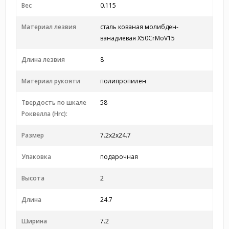
Вес
0.115
Материал лезвия
сталь кованая молибден-
ванадиевая X50CrMoV15
Длина лезвия
8
Материал рукояти
полипропилен
Твердость по шкале
58
Роквелла (Hrc):
Размер
7.2x2x24.7
Упаковка
подарочная
Высота
2
Длина
24.7
Ширина
7.2