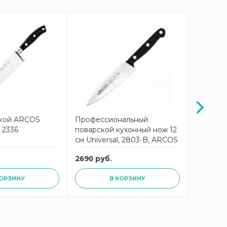
-21%
кой ARCOS
Профессиональный
Нож по
м 2336
поварской кухонный нож 12
Universa
см Universal, 2803-B, ARCOS
2690 руб.
5699 ру
КОРЗИНУ
В КОРЗИНУ