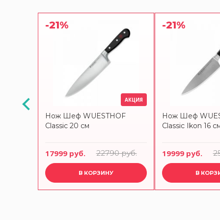
-21%
-21%
АКЦИЯ
COS
Нож Шеф WUESTHOF
Нож Шеф WUE
м 233424W
Classic 20 см
Classic Ikon 16 с
17999 руб.
22790 руб.
19999 руб.
2
В КОРЗИНУ
В КОРЗ