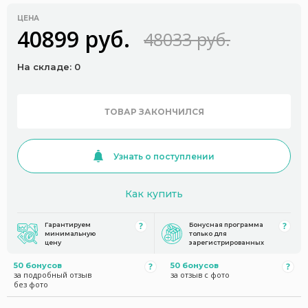
ЦЕНА
40899 руб.
48033 руб.
На складе: 0
ТОВАР ЗАКОНЧИЛСЯ
Узнать о поступлении
Как купить
Гарантируем
Бонусная программа
минимальную
только для
цену
зарегистрированных
50 бонусов
50 бонусов
за подробный отзыв
за отзыв с фото
без фото