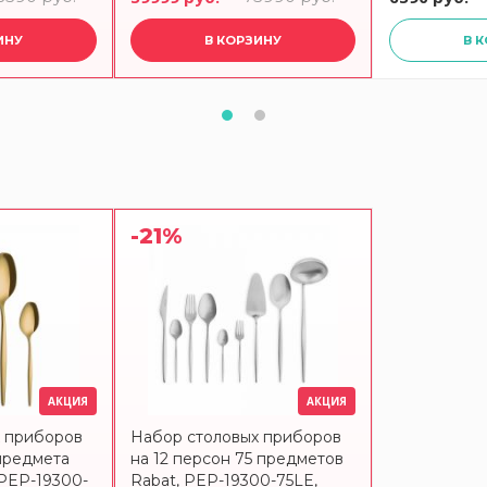
WELCH
ИНУ
В КОРЗИНУ
В 
-21%
АКЦИЯ
АКЦИЯ
х приборов
Набор столовых приборов
 предмета
на 12 персон 75 предметов
 PEP-19300-
Rabat, PEP-19300-75LE,