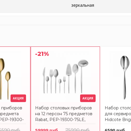
зеркальная
-21%
АКЦИЯ
АКЦИЯ
х приборов
Набор столовых приборов
Набор стол
 предмета
на 12 персон 75 предметов
для сервиро
 PEP-19300-
Rabat, PEP-19300-75LE,
Hidcote Brig
MA
CRISTEMA
HIDBR1088V
5590 руб.
59999 руб.
75990 руб.
6590 руб.