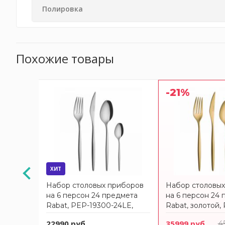
Полировка
Похожие товары
-21%
АКЦИЯ
ХИТ
иборов
Набор столовых приборов
Набор столовы
дмета,
на 6 персон 24 предмета
на 6 персон 24
18/10,
Rabat, PEP-19300-24LE,
Rabat, золотой,
CRISTEMA
24LED, CRISTE
 руб.
22990 руб.
35999 руб.
4