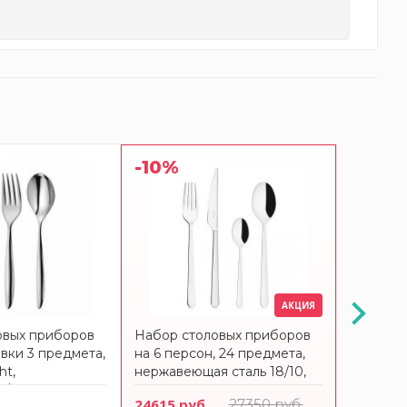
-10%
-10%
АКЦИЯ
овых приборов
Набор столовых приборов
Набор с
вки 3 предмета,
на 6 персон, 24 предмета,
на 6 пер
ht,
нержавеющая сталь 18/10,
нержаве
/3, ROBERT
Ottagonale BUGATTI
Neo BU
24615 руб.
27350 руб.
24615 р