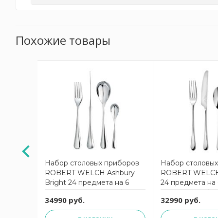
Похожие товары
иборов
Набор столовых приборов
Набор столовы
дмета
ROBERT WELCH Ashbury
ROBERT WELCH 
rton
Bright 24 предмета на 6
24 предмета на
/24
персон ASHBR1099V/24
IONBR1099V/24
34990 руб.
32990 руб.