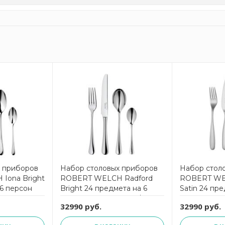
х приборов
Набор столовых приборов
Набор стол
Iona Bright
ROBERT WELCH Radford
ROBERT WE
 6 персон
Bright 24 предмета на 6
Satin 24 пре
персон RADBR1099V/24
персон мат
32990 руб.
32990 руб.
STASA1099V