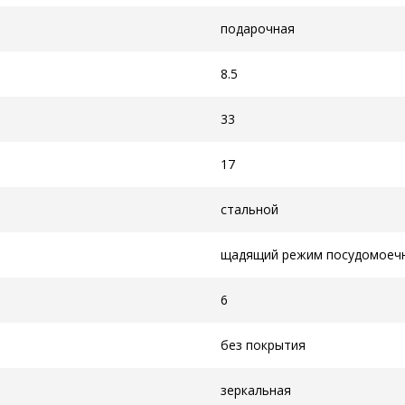
подарочная
8.5
33
17
стальной
щадящий режим посудомоеч
6
без покрытия
зеркальная