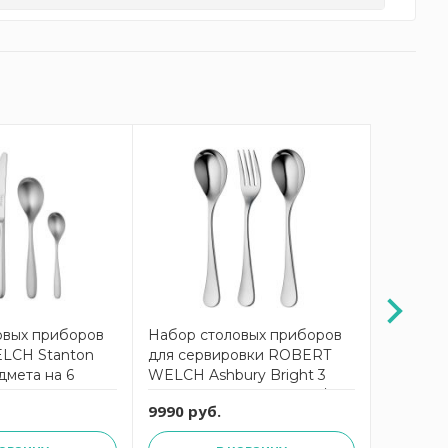
овых приборов
Набор столовых приборов
Набор с
LCH Stanton
для сервировки ROBERT
ROBERT
дмета на 6
WELCH Ashbury Bright 3
Bright 4
овый
предмета ASHBR1088V/3
персон 
9990 руб.
59990 р
/24