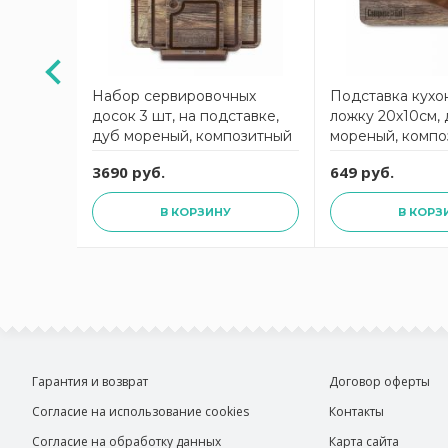
чее/
Набор сервировочных
Подставка кухо
ки,
досок 3 шт, на подставке,
ложку 20х10см,
равертин
дуб мореный, композитный
мореный, компо
тный
материал, ProFashion
материал, ProFa
3690 руб.
649 руб.
on
ComposeEat
ComposeEat
В КОРЗИНУ
В КОРЗ
Гарантия и возврат
Договор оферты
Согласие на использование cookies
Контакты
Согласие на обработку данных
Карта сайта