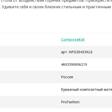
стола от воздействия горячих предметов. Приобрести 
. Удивите себя и своих близких стильным и практичным
ComposeEat
арт. NPG30433KL6
4603390696219
Россия
бумажный композитный мат
ProFashion