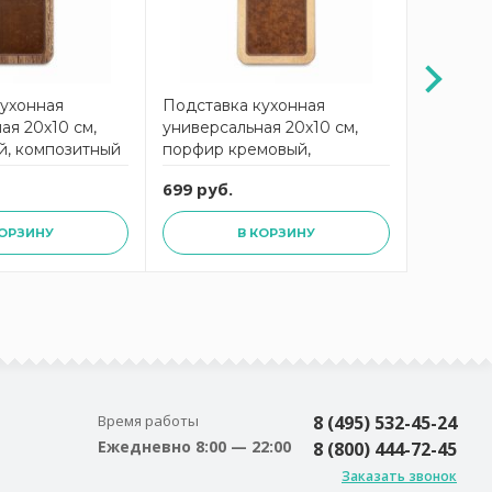
кухонная
Подставка кухонная
Подстав
ая 20х10 см,
универсальная 20х10 см,
универса
й, композитный
порфир кремовый,
траверт
roFashion
композитный материал,
компози
699 руб.
699 руб
t
ProFashion ComposeEat
ProFash
КОРЗИНУ
В КОРЗИНУ
Время работы
8 (495) 532-45-24
Ежедневно 8:00 — 22:00
8 (800) 444-72-45
Заказать звонок