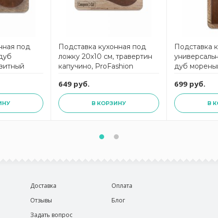
нная под
Подставка кухонная под
Подставка 
 дуб
ложку 20х10 см, травертин
универсальн
зитный
капучино, ProFashion
дуб морены
shion
ComposeEat
материал, P
649 руб.
699 руб.
ComposeEa
ИНУ
В КОРЗИНУ
В 
Доставка
Оплата
Отзывы
Блог
Задать вопрос