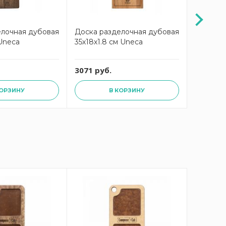
елочная дубовая
Доска разделочная дубовая
Доска р
 Uneca
35х18х1.8 см Uneca
42х23х1.
3071 руб.
3795 ру
КОРЗИНУ
В КОРЗИНУ