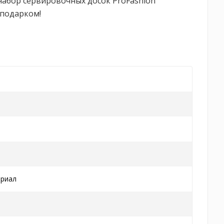
набор сервировочных досок ProFashion
 подарком!
ериал