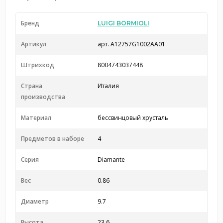
Бренд
LUIGI BORMIOLI
Артикул
арт. A12757G1002AA01
Штрихкод
8004743037448
Страна
Италия
производства
Материал
бессвинцовый хрусталь
Предметов в наборе
4
Серия
Diamante
Вес
0.86
Диаметр
9.7
Высота
23.6