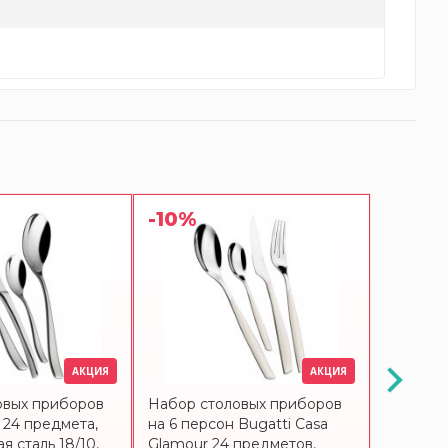
-10%
-10%
АКЦИЯ
АКЦИЯ
овых приборов
Набор столовых приборов
Набор с
, 24 предмета,
на 6 персон Bugatti Casa
на 6 пер
 сталь 18/10,
Glamour 24 предметов,
Glamour