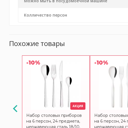
Можно мыть в посудомоечной машине
Колличество персон
Похожие товары
-10%
-10%
АКЦИЯ
иборов
Набор столовых приборов
Набор столовы
на 6 персон, 24 предмета,
на 6 персон, 24
18/10
нержавеющая сталь 18/10,
нержавеющая ст