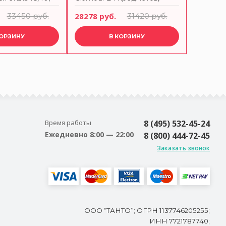
TTI
слоновая кость BUGATTI
серебри
33450 руб.
28278 руб.
31420 руб.
28278 р
КОРЗИНУ
В КОРЗИНУ
Время работы
8 (495) 532-45-24
Ежедневно 8:00 — 22:00
8 (800) 444-72-45
Заказать звонок
ООО “ТАНТО”; ОГРН 1137746205255;
ИНН 7721787740;