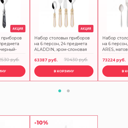
АКЦИЯ
АКЦИЯ
х приборов
Набор столовых приборов
Набор стол
 предмета
на 6 персон, 24 предмета
на 6 персон
черный-
ALADDIN, хром-слоновая
ARES, матов
кость-золото, в подарочной
слоновая кос
2530 руб.
63387 руб.
70430 руб.
73224 руб.
упаковке BUGATTI
подарочной
BUGATTI
ИНУ
В КОРЗИНУ
В 
-10%