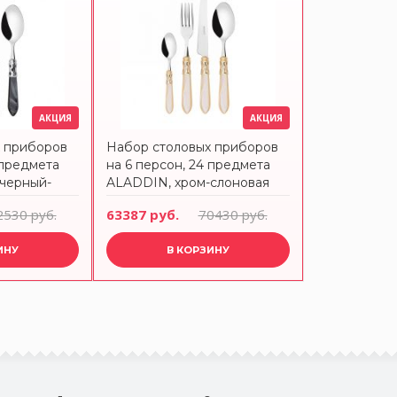
АКЦИЯ
АКЦИЯ
х приборов
Набор столовых приборов
 предмета
на 6 персон, 24 предмета
черный-
ALADDIN, хром-слоновая
кость-золото, в подарочной
2530 руб.
63387 руб.
70430 руб.
упаковке BUGATTI
ИНУ
В КОРЗИНУ