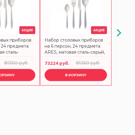
АКЦИЯ
АКЦИЯ
овых приборов
Набор столовых приборов
Набор с
, 24 предмета
на 6 персон, 24 предмета
на 6 пер
ая сталь-
ARES, матовая сталь-серый,
ARES, м
ть, в
в подарочной упаковке
BUGATT
81360 руб.
73224 руб.
81360 руб.
76131 р
 упаковке
BUGATTI
КОРЗИНУ
В КОРЗИНУ