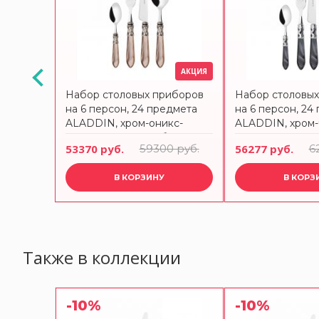
АКЦИЯ
АКЦИЯ
иборов
Набор столовых приборов
Набор столовы
на 6 персон, 24 предмета
на 6 персон, 24
нное
ALADDIN, хром-оникс-
ALADDIN, хром-
250
состаренное серебро
хром BUGATTI
 руб.
53370 руб.
59300 руб.
56277 руб.
6
BUGATTI
В КОРЗИНУ
В КОРЗ
Также в коллекции
-10%
-10%