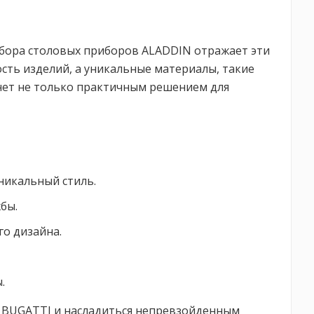
абора столовых приборов ALADDIN отражает эти
сть изделий, а уникальные материалы, такие
анет не только практичным решением для
уникальный стиль.
бы.
о дизайна.
.
т BUGATTI и насладиться непревзойденным