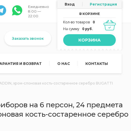
Вход
Регистрация
Ежедневно
8:00 —
В КОРЗИНЕ
22:00
Кол-во товаров
0
На сумму
0 руб.
Заказать звонок
КОРЗИНА
ГАРАНТИЯ И ВОЗВРАТ
О НАС
КОНТАКТЫ
LADDIN, хром-слоновая кость-состаренное серебро BUGATTI
иборов на 6 персон, 24 предмета
оновая кость-состаренное серебро