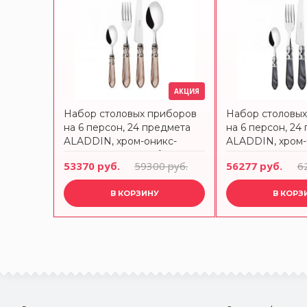
АКЦИЯ
Набор столовых приборов
Набор столовы
на 6 персон, 24 предмета
на 6 персон, 24
ALADDIN, хром-оникс-
ALADDIN, хром-
состаренное серебро
хром BUGATTI
53370 руб.
59300 руб.
56277 руб.
6
BUGATTI
В КОРЗИНУ
В КОРЗ