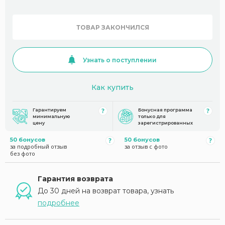
ТОВАР ЗАКОНЧИЛСЯ
Узнать о поступлении
Как купить
Гарантируем
Бонусная программа
минимальную
только для
цену
зарегистрированных
50 бонусов
50 бонусов
за подробный отзыв
за отзыв с фото
без фото
Гарантия возврата
До 30 дней на возврат товара, узнать
подробнее