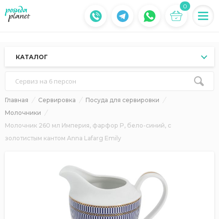
0
КАТАЛОГ
Сервиз на 6 персон
Главная
Сервировка
Посуда для сервировки
Молочники
Молочник 260 мл Империя, фарфор P, бело-синий, с
золотистым кантом Anna Lafarg Emily