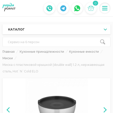
0
КАТАЛОГ
Сервиз на 6 персон
Главная
Кухонные принадлежности
Кухонные емкости
Миски
Миска с пластиковой крышкой (double wall) 1.2 л, нержавеющая
сталь, Hot`N`Cold ELO