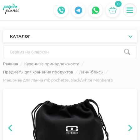
0
КАТАЛОГ
Сервиз на 6 персон
Главная
Кухонные принадлежности
Предметы для хранения продуктов
Ланч-боксы
Мешочек для ланча mb pochette, black/white Monbento