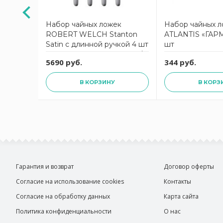
к
Набор чайных ложек
Набор чайных 
 шт
ROBERT WELCH Stanton
ATLANTIS «ГАР
кором
Satin с длинной ручкой 4 шт
шт
матовая сталь STASA1025V/4
5690 руб.
344 руб.
В КОРЗИНУ
В КОРЗ
Гарантия и возврат
Договор оферты
Согласие на использование cookies
Контакты
Согласие на обработку данных
Карта сайта
Политика конфиденциальности
О нас