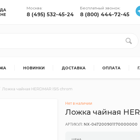
Москва:
Бесплатный звонок:
УДА
8 (495) 532-45-24
8 (800) 444-72-45
ЕНЕ
АЖА
НОВИНКИ
ДОСТАВКА
ОПЛАТА
Ложка чайная HERDMAR ISIS chrom
Нет в наличии
Ложка чайная HER
АРТИКУЛ:
NX-047200901170000000
ЦЕНА