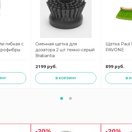
ли гибкая с
Сменная щетка для
Щетка Paul 
икрофибры
дозатора 2 шт темно-серый
PAVONE
Brabantia
2199 руб.
899 руб.
ИНУ
В КОРЗИНУ
В 
-20%
-20%