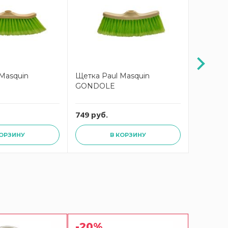
Masquin
Щетка Paul Masquin
Щетка P
GONDOLE
749 руб.
1199 ру
КОРЗИНУ
В КОРЗИНУ
-20%
-20%