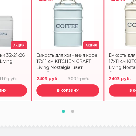
АКЦИЯ
АКЦИЯ
ки 33x21x26
Емкость для хранения кофе
Емкость для
Living
17x11 см KITCHEN CRAFT
17x11 см KI
Living Nostalgia, цвет
Living Nostal
голубой
бежевый
910 руб.
2403 руб.
3004 руб.
2403 руб.
ИНУ
В КОРЗИНУ
В 