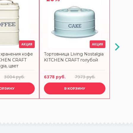
АКЦИЯ
АКЦИЯ
 хранения кофе
Тортовница Living Nostalgia
Тортовни
TCHEN CRAFT
KITCHEN CRAFT голубой
KITCHE
gia, цвет
3004 руб.
6378 руб.
7973 руб.
6378 ру
КОРЗИНУ
В КОРЗИНУ