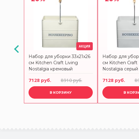
АКЦИЯ
АКЦИЯ
Набор для уборки 33x21x26
Набор для убор
ing
см Kitchen Craft Living
см Kitchen Craft 
евый
Nostalgia кремовый
Nostalgia серый
руб.
7128 руб.
8910 руб.
7128 руб.
8
В КОРЗИНУ
В КОРЗ