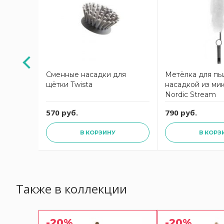
Сменные насадки для
Метёлка для пы
а Paul
щётки Twista
насадкой из м
Nordic Stream
570 руб.
790 руб.
В КОРЗИНУ
В КОРЗ
Также в коллекции
-20%
-20%