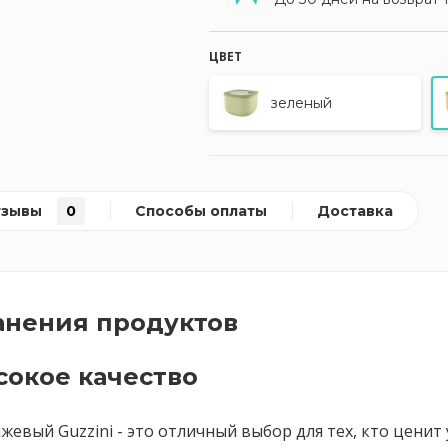
ЦВЕТ
зеленый
тзывы
0
Способы оплаты
Доставка
анения продуктов
окое качество
нжевый Guzzini - это отличный выбор для тех, кто цени