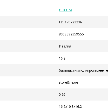
Guzzini
FD-170723236
8008392359555
Италия
16.2
биопластик/полипропилен/т
store&more
0.26
16.2x10.8x16.2