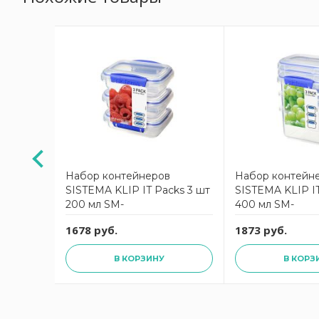
в
Набор контейнеров
Набор контейн
мл
SISTEMA KLIP IT Packs 3 шт
SISTEMA KLIP IT
200 мл SM-
400 мл SM-
1678 руб.
1873 руб.
В КОРЗИНУ
В КОРЗ