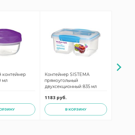
 контейнер
Контейнер SISTEMA
Контейн
0 мл
прямоугольный
двухуро
двухсекционный 835 мл
разделит
1183 руб.
2563 ру
КОРЗИНУ
В КОРЗИНУ