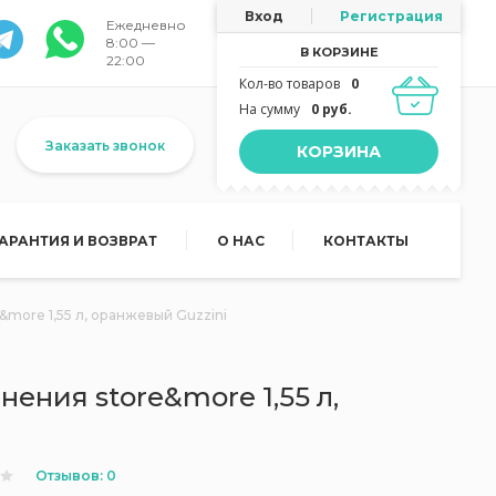
Вход
Регистрация
Ежедневно
8:00 —
В КОРЗИНЕ
22:00
Кол-во товаров
0
На сумму
0 руб.
Заказать звонок
КОРЗИНА
ГАРАНТИЯ И ВОЗВРАТ
О НАС
КОНТАКТЫ
&more 1,55 л, оранжевый Guzzini
нения store&more 1,55 л,
i
Отзывов: 0