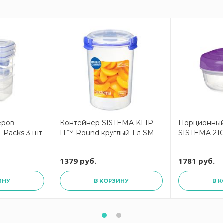
еров
Контейнер SISTEMA KLIP
Порционный
 Packs 3 шт
IT™ Round круглый 1 л SM-
SISTEMA 21
1379 руб.
1781 руб.
ИНУ
В КОРЗИНУ
В 