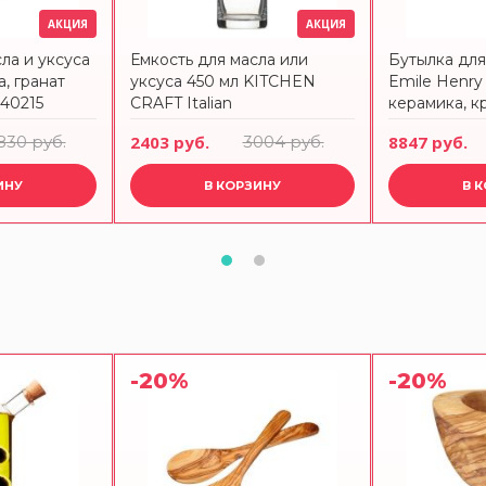
АКЦИЯ
АКЦИЯ
ла и уксуса
Емкость для масла или
Бутылка для
а, гранат
уксуса 450 мл KITCHEN
Emile Henry 
40215
CRAFT Italian
керамика, к
830 руб.
2403 руб.
3004 руб.
8847 руб.
ИНУ
В КОРЗИНУ
В 
-20%
-20%