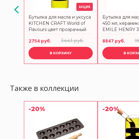
АКЦИЯ
АКЦИЯ
25 л, 21
Бутылка для масла и уксуса
Бутылка для мас
e Nuova
KITCHEN CRAFT World of
450 мл, керамик
Flavours цвет прозрачный
EMILE HENRY 3
руб.
2754 руб.
3443 руб.
8847 руб.
9
В КОРЗИНУ
В КОРЗ
Также в коллекции
-20%
-20%