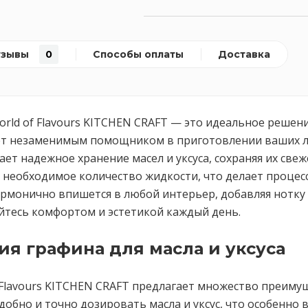
тзывы
0
Способы оплаты
Доставка
World of Flavours KITCHEN CRAFT — это идеальное решен
танет незаменимым помощником в приготовлении ваших
ет надежное хранение масел и уксуса, сохраняя их све
необходимое количество жидкости, что делает процесс
рмонично впишется в любой интерьер, добавляя нотку э
айтесь комфортом и эстетикой каждый день.
я графина для масла и уксуса
of Flavours KITCHEN CRAFT предлагает множество преим
удобно и точно дозировать масла и уксус, что особенно