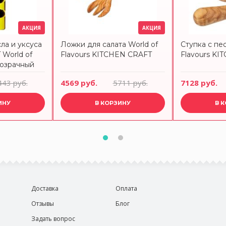
АКЦИЯ
АКЦИЯ
ла и уксуса
Ложки для салата World of
Ступка с пе
World of
Flavours KITCHEN CRAFT
Flavours K
розрачный
443 руб.
4569 руб.
5711 руб.
7128 руб.
ИНУ
В КОРЗИНУ
В 
Доставка
Оплата
Отзывы
Блог
Задать вопрос