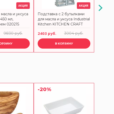
АКЦИЯ
АКЦИЯ
 масла и уксуса
Подставка с 2 бутылками
Емкость 
450 мл,
для масла и уксуса Industrial
Olivo 30
рем 020215
Kitchen KITCHEN CRAFT
9830 руб.
2403 руб.
3004 руб.
2040 ру
КОРЗИНУ
В КОРЗИНУ
-20%
-20%