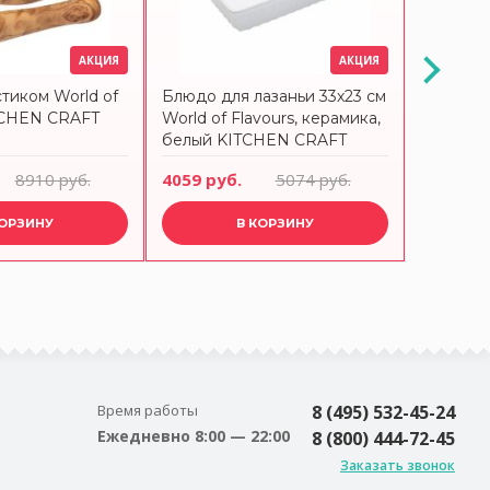
АКЦИЯ
АКЦИЯ
стиком World of
Блюдо для лазаньи 33х23 см
Машина 
ITCHEN CRAFT
World of Flavours, керамика,
пасты It
белый KITCHEN CRAFT
Flavour
8910 руб.
4059 руб.
5074 руб.
8034 ру
КОРЗИНУ
В КОРЗИНУ
Время работы
8 (495) 532-45-24
Ежедневно 8:00 — 22:00
8 (800) 444-72-45
Заказать звонок