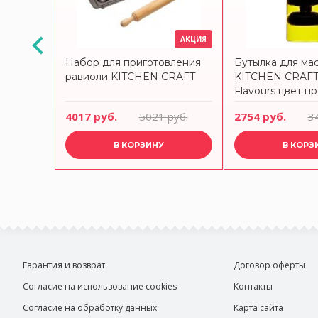
АКЦИЯ
АКЦИЯ
Набор для приготовления
Бутылка для мас
ором 550
равиоли KITCHEN CRAFT
KITCHEN CRAFT 
м World
Flavours цвет п
itchen
руб.
4017 руб.
5021 руб.
2754 руб.
3
В КОРЗИНУ
В КОРЗ
Гарантия и возврат
Договор оферты
Согласие на использование cookies
Контакты
Согласие на обработку данных
Карта сайта