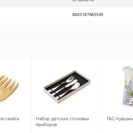
8005187465545
я салата
Набор детских столовых
T&G Кувшин
приборов