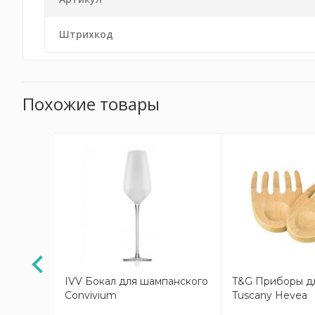
Штрихкод
Похожие товары
АКЦИЯ
нг для
IVV Бокал для шампанского
T&G Приборы дл
ral
Convivium
Tuscany Hevea