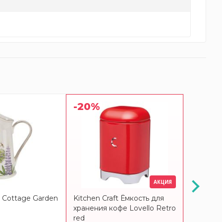
-20%
-20%
АКЦИЯ
 Cottage Garden
Kitchen Craft Ёмкость для
Kitchen 
хранения кофе Lovello Retro
хранения
red
Retro re