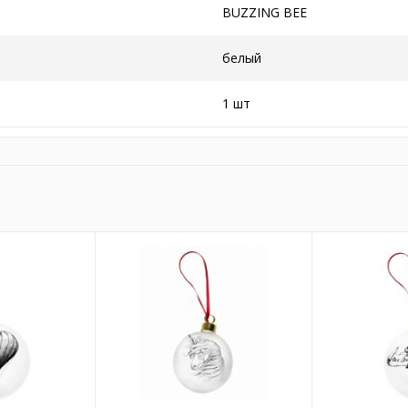
BUZZING BEE
белый
1 шт