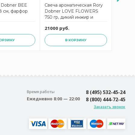
 Dobner BEE
Свеча ароматическая Rory
Свеча а
 см, фарфор
Dobner LOVE FLOWERS
Dobner 
750 гр, дикий инжир и
свежий ц
виноград, 9 ? 9 ? 16 см ,
? 16 см,
21000 руб.
21000 р
фарфор
КОРЗИНУ
В КОРЗИНУ
Время работы
8 (495) 532-45-24
Ежедневно 8:00 — 22:00
8 (800) 444-72-45
Заказать звонок