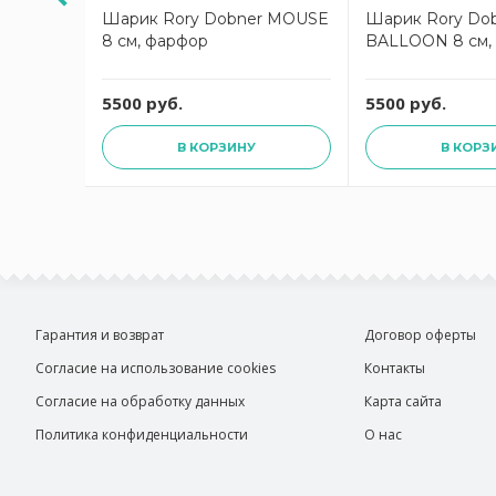
я Rory
Шарик Rory Dobner MOUSE
Шарик Rory Do
ULL 440
8 см, фарфор
BALLOON 8 см,
иноград,
фор
5500 руб.
5500 руб.
В КОРЗИНУ
В КОРЗ
Гарантия и возврат
Договор оферты
Согласие на использование cookies
Контакты
Согласие на обработку данных
Карта сайта
Политика конфиденциальности
О нас