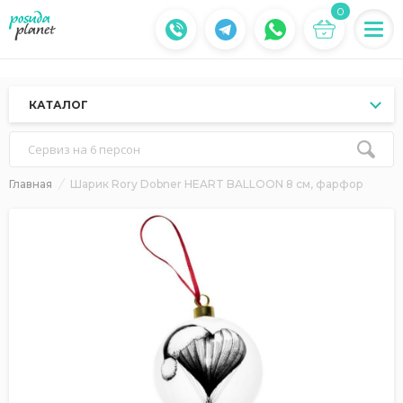
0
КАТАЛОГ
Сервиз на 6 персон
Главная
Шарик Rory Dobner HEART BALLOON 8 см, фарфор