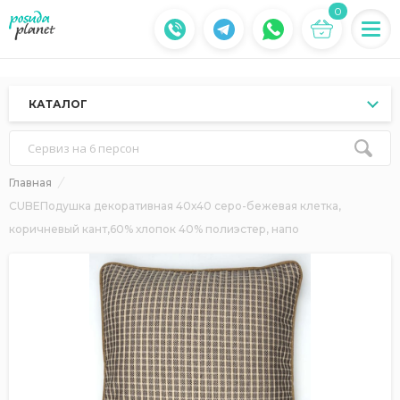
0
КАТАЛОГ
Сервиз на 6 персон
Главная
CUBEПодушка декоративная 40х40 серо-бежевая клетка,
коричневый кант,60% хлопок 40% полиэстер, напо