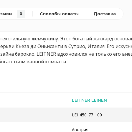
тзывы
0
Способы оплаты
Доставка
 текстильную жемчужину. Этот богатый жаккард основа
церкви Кьеза ди Оньисанти в Сутрио, Италия. Его искус
изайна барокко. LEITNER вдохновился не только его вн
 богатством ванной комнаты
LEITNER LEINEN
LEI_450_77_100
Австрия