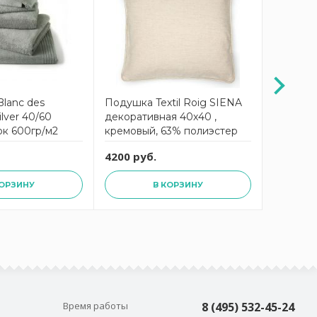
lanc des
Подушка Textil Roig SIENA
Наволоч
ilver 40/60
декоративная 40х40 ,
Vosges m
ок 600гр/м2
кремовый, 63% полиэстер
26% вискоза 11% лён,
4200 руб.
3812 ру
наполнитель конфорель
КОРЗИНУ
В КОРЗИНУ
Время работы
8 (495) 532-45-24