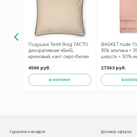
anc des
Подушка Textil Roig TACTO
BASKET nude Пл
декоративная 45х45,
35% альпака + 3
кремовый, кант серо-белая
шерсть + 30% м
клетка, 80% полиэстер 20%
1000 гр.
4500 руб.
27363 руб.
хлопок, наполнитель
конфорель
В КОРЗИНУ
В КОРЗ
Гарантия и возврат
Договор оферты