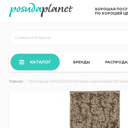
ХОРОШАЯ ПОС
ПО ХОРОШЕЙ Ц
Сервиз на 6 персон
КАТАЛОГ
БРЕНДЫ
РАСПРОД
Главная
Полотенце FRIULI 50/100 бежево-коричневый 80%хло