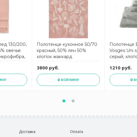
ед 130/200,
Полотенце кухонное 50/70
Полотенце B
5% овечья
красный, 50% лен 50%
Vosges Uni s
икрофибра,
хлопок жаккард
серый, хлоп
3800 руб.
1210 руб.
ИНУ
В КОРЗИНУ
В 
Доставка
Оплата