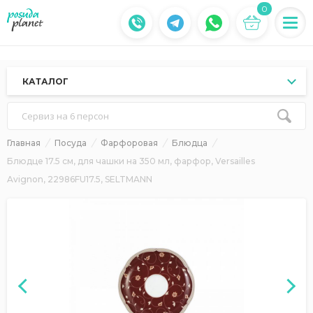
0
КАТАЛОГ
Сервиз на 6 персон
Главная
Посуда
Фарфоровая
Блюдца
Блюдце 17.5 см, для чашки на 350 мл, фарфор, Versailles
Avignon, 22986FU17.5, SELTMANN