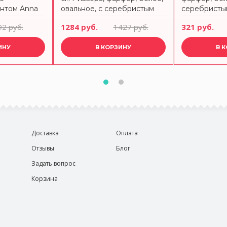
нтом Anna
овальное, с серебристым
серебристы
кантом Anna Lafarg Emily
Lafarg Emily
92 руб.
1284 руб.
1427 руб.
321 руб.
ИНУ
В КОРЗИНУ
В 
Доставка
Оплата
Отзывы
Блог
Задать вопрос
Корзина