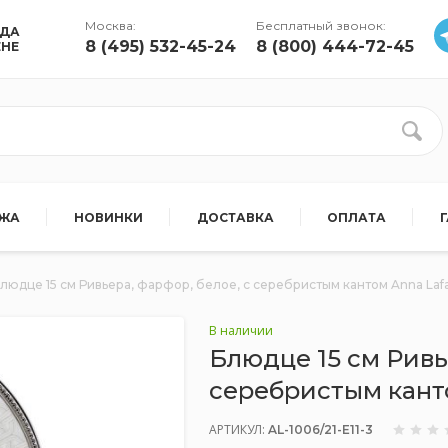
Москва:
Бесплатный звонок:
УДА
8 (495) 532-45-24
8 (800) 444-72-45
ЕНЕ
АЖА
НОВИНКИ
ДОСТАВКА
ОПЛАТА
людце 15 см Ривьера, фарфор, белое, с серебристым кантом Anna Lafa
В наличии
Блюдце 15 см Ривь
серебристым канто
АРТИКУЛ:
AL-1006/21-E11-3