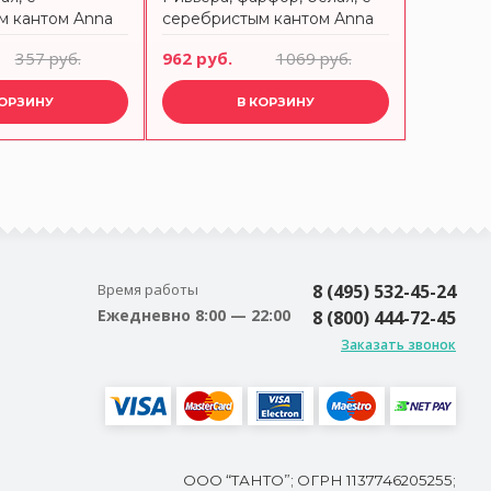
м кантом Anna
серебристым кантом Anna
серебри
Lafarg Emily
Ривьера 
357 руб.
962 руб.
1069 руб.
704 руб
КОРЗИНУ
В КОРЗИНУ
Время работы
8 (495) 532-45-24
Ежедневно 8:00 — 22:00
8 (800) 444-72-45
Заказать звонок
ООО “ТАНТО”; ОГРН 1137746205255;