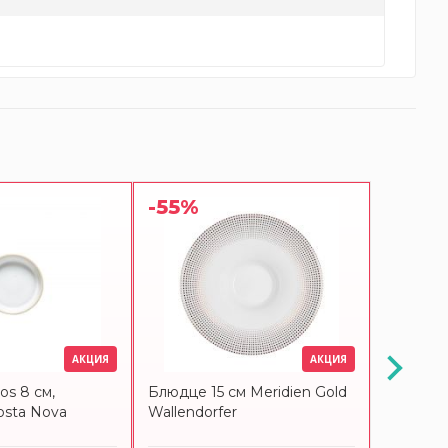
-55%
-10%
АКЦИЯ
АКЦИЯ
s 8 см,
Блюдце 15 см Meridien Gold
Блюдце 
osta Nova
Wallendorfer
Costa N