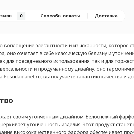
тзывы
0
Способы оплаты
Доставка
это воплощение элегантности и изысканности, которое 
а, оно сочетает в себе классическую белизну и утонч
ак для повседневного использования, так и для торжес
ниверсальности и продуманному дизайну, оно гармонич
 Posudaplanet.ru, вы получаете гарантию качества и д
тво
оражает своим утонченным дизайном. Белоснежный фарф
дчеркивает утонченность изделия. Этот продукт станет
ование высококачественного фарфора обеспечивает про