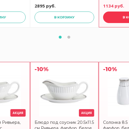
2895 руб.
1134 руб.
ИНУ
В КОРЗИНУ
В 
-10%
-10%
АКЦИЯ
АКЦИЯ
м Ривьера,
Блюдо под соусник 20.5х11.5
Солонка 8.5
с
см Ривьера, фарфор, белое,
фарфор, бел