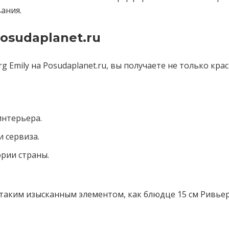
ания.
osudaplanet.ru
rg Emily на Posudaplanet.ru, вы получаете не только к
интерьера.
 сервиза.
ории страны.
таким изысканным элементом, как блюдце 15 см Ривьера 