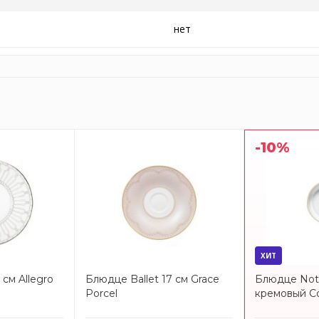
нет
-10%
ХИТ
см Allegro
Блюдце Ballet 17 см Grace
Блюдце Noto
Porcel
кремовый C