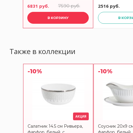
руб.
6831 руб.
7590 руб.
2516 руб.
В КОРЗИНУ
В КОРЗ
Также в коллекции
-10%
-10%
АКЦИЯ
Салатник 14.5 см Ривьера,
Соусник 20х9 с
фарфор, белый, с
фарфор, белый, 