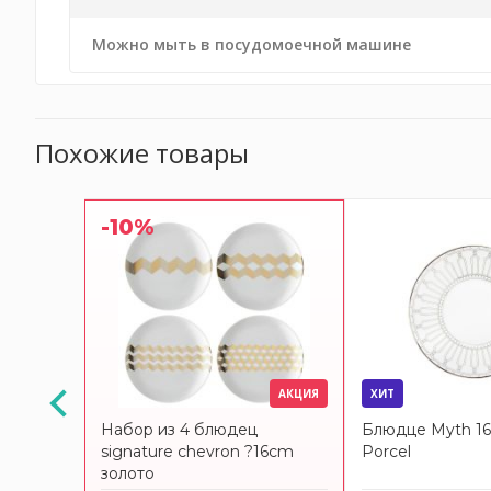
Можно мыть в посудомоечной машине
Похожие товары
-10%
АКЦИЯ
АКЦИЯ
ХИТ
EDONDA
Набор из 4 блюдец
Блюдце Myth 16 
va
signature chevron ?16cm
Porcel
золото