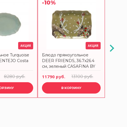
-10%
-20%
АКЦИЯ
АКЦИЯ
ное Turquoise
Блюдо прямоугольное
Блюдо с
LENTEJO Costa
DEER FRIENDS, 36.7x26.4
Mikasa 
см, зеленый CASAFINA BY
круглое
COSTA NOVA
CRAFT
8280 руб.
11790 руб.
13100 руб.
5118 ру
КОРЗИНУ
В КОРЗИНУ