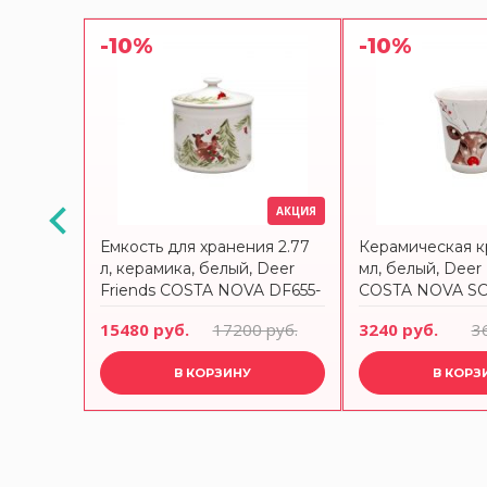
-10%
-10%
АКЦИЯ
АКЦИЯ
ное
Емкость для хранения 2.77
Керамическая к
x26.4
л, керамика, белый, Deer
мл, белый, Deer 
INA BY
Friends COSTA NOVA DF655-
COSTA NOVA SC1
WHI
 руб.
15480 руб.
17200 руб.
3240 руб.
3
В КОРЗИНУ
В КОРЗ