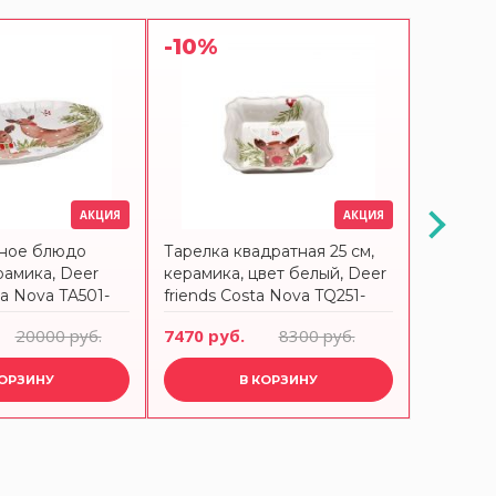
-10%
-10%
АКЦИЯ
АКЦИЯ
ное блюдо
Тарелка квадратная 25 см,
Тарелка 
рамика, Deer
керамика, цвет белый, Deer
керамика
ta Nova TA501-
friends Costa Nova TQ251-
Costa No
01216N
20000 руб.
7470 руб.
8300 руб.
9000 ру
КОРЗИНУ
В КОРЗИНУ