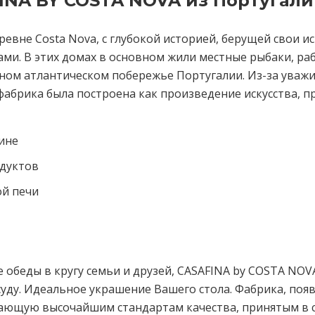
INA BY COSTA NOVA из Португал
вне Costa Nova, с глубокой историей, берущей свои ис
и. В этих домах в основном жили местные рыбаки, ра
ном атлантическом побережье Португалии. Из-за уваж
 фабрика была построена как произведение искусства, 
ине
дуктов
ой печи
обеды в кругу семьи и друзей, CASAFINA by COSTA NOVA
ду. Идеальное украшение Вашего стола. Фабрика, появи
ечающую высочайшим стандартам качества, принятым в 