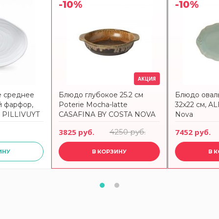
-10%
-10%
АКЦИЯ
е среднее
Блюдо глубокое 25.2 см
Блюдо оваль
ый фарфор,
Poterie Mocha-latte
32x22 см, A
, PILLIVUYT
CASAFINA BY COSTA NOVA
Nova
3825 руб.
4250 руб.
7452 руб.
ИНУ
В КОРЗИНУ
В 