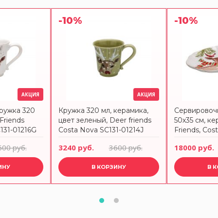
-10%
-10%
АКЦИЯ
АКЦИЯ
ружка 320
Кружка 320 мл, керамика,
Сервировоч
Friends
цвет зеленый, Deer friends
50х35 см, ке
31-01216G
Costa Nova SC131-01214J
Friends, Cos
01216D
600 руб.
3240 руб.
3600 руб.
18000 руб.
ИНУ
В КОРЗИНУ
В 