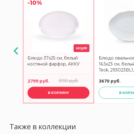
-10%
АКЦИЯ
АКЦИЯ
x28.8 см
Блюдо 37x25 см, белый
Блюдо овально
 Costa
костяной фарфор, АККУ
16.5x23 см, бел
Teck, 293023BL1
 руб.
2799 руб.
3110 руб.
3670 руб.
В КОРЗИНУ
В КОРЗ
Также в коллекции