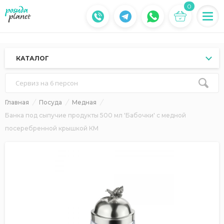
0
КАТАЛОГ
Сервиз на 6 персон
Главная
Посуда
Медная
Банка под сыпучие продукты 500 мл 'Бабочки' с медной
посеребренной крышкой КМ