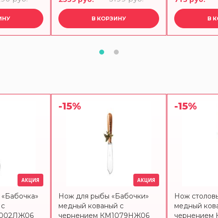
ИНУ
В КОРЗИНУ
В 
-15%
-15%
АКЦИЯ
АКЦИЯ
 «Бабочка»
Нож для рыбы «Бабочки»
Нож столов
 с
медный кованый с
медный ков
1002ЛЖ06
чернением КМ1079НЖ06
чернением