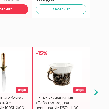
КОРЗИНУ
В КОРЗИНУ
-15%
-15%
АКЦИЯ
АКЦИЯ
ый «Бабочка»
Чашка чайная 150 мл
Банка д
аный с
«Бабочки» медная
продукт
 КМ1003НЖ06
черненая КМ1257ЧШ06
«Бабочк