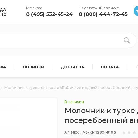
Москва:
Бесплатный звонок:
УДА
8 (495) 532-45-24
8 (800) 444-72-45
ЕНЕ
АЖА
НОВИНКИ
ДОСТАВКА
ОПЛАТА
Молочник к турке для кофе «Бабочки» медный посеребренный вн
В наличии
Молочник к турке
посеребренный в
АРТИКУЛ:
AS-КМ1299МЛ06