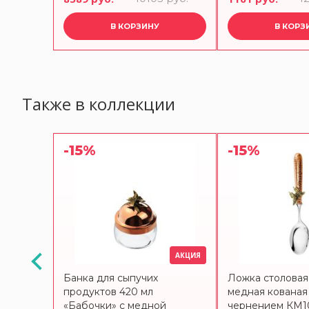
В КОРЗИНУ
В КОРЗ
Также в коллекции
-15%
-15%
АКЦИЯ
АКЦИЯ
абочки»
Банка для сыпучих
Ложка столовая
енная с
продуктов 420 мл
медная кованая
«Бабочки» с медной
чернением КМ