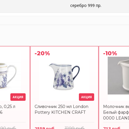
серебро 999 пр.
-20%
-10%
АКЦИЯ
АКЦИЯ
, 0,25 л
Сливочник 250 мл London
Молочник в
76
Pottery KITCHEN CRAFT
Белый фарф
0000 LEAN
290 руб.
2559 руб.
3199 руб.
713 руб.