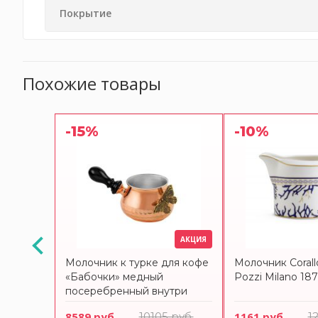
Покрытие
Похожие товары
-15%
-10%
АКЦИЯ
АКЦИЯ
 мл,
Молочник к турке для кофе
Молочник Corallo
«Бабочки» медный
Pozzi Milano 18
посеребренный внутри
кованый КМ1300МЛ06
руб.
8589 руб.
10105 руб.
1161 руб.
1