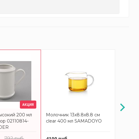
-10%
АКЦИЯ
ысокий 200 мл
Молочник 13x8.8x8.8 см
Молочни
ор 02110814-
clear 400 мл SAMADOYO
LAGOA C
DER
792 руб.
4100 руб.
3672 ру