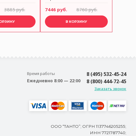
посереб
3885 руб.
7446 руб.
8760 руб.
5007 ру
чернен
КОРЗИНУ
В КОРЗИНУ
Время работы
8 (495) 532-45-24
Ежедневно 8:00 — 22:00
8 (800) 444-72-45
Заказать звонок
ООО “ТАНТО”; ОГРН 1137746205255;
ИНН 7721787740;