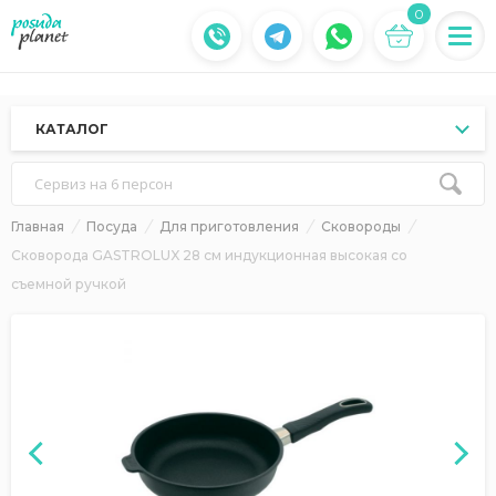
0
КАТАЛОГ
Сервиз на 6 персон
Главная
Посуда
Для приготовления
Сковороды
Сковорода GASTROLUX 28 см индукционная высокая со
съемной ручкой