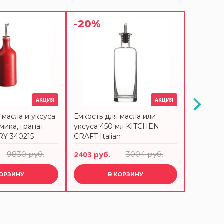
-20%
-10%
АКЦИЯ
АКЦИЯ
 масла и уксуса
Емкость для масла или
Бутылка 
мика, гранат
уксуса 450 мл KITCHEN
Emile He
Y 340215
CRAFT Italian
керамик
9830 руб.
2403 руб.
3004 руб.
8847 ру
КОРЗИНУ
В КОРЗИНУ