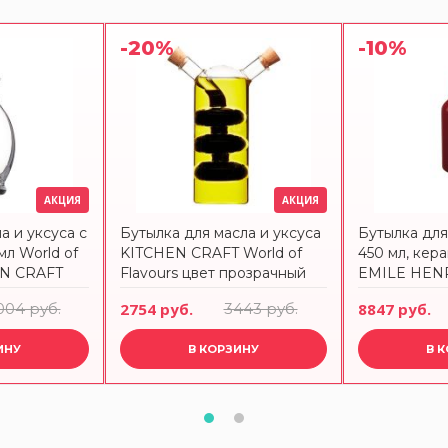
-20%
-10%
АКЦИЯ
АКЦИЯ
а и уксуса с
Бутылка для масла и уксуса
Бутылка для
л World of
KITCHEN CRAFT World of
450 мл, кера
EN CRAFT
Flavours цвет прозрачный
EMILE HENR
004 руб.
2754 руб.
3443 руб.
8847 руб.
ИНУ
В КОРЗИНУ
В 