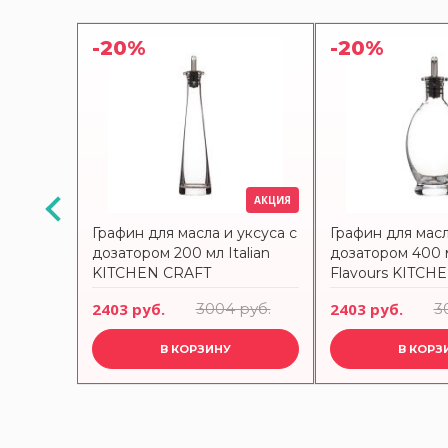
-20%
-20%
АКЦИЯ
’casa
Графин для масла и уксуса с
Графин для масл
дозатором 200 мл Italian
дозатором 400 м
KITCHEN CRAFT
Flavours KITCH
2403 руб.
3004 руб.
2403 руб.
3
В КОРЗИНУ
В КОРЗ