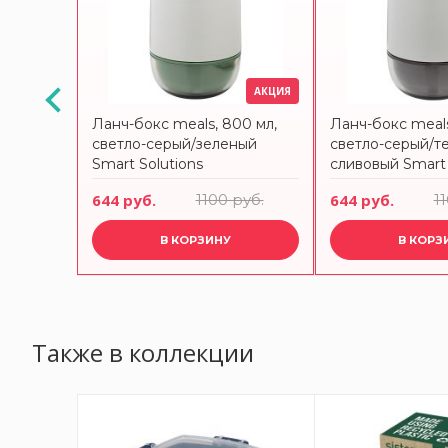
АКЦИЯ
АКЦИЯ
ылки и
Ланч-бокс meals, 800 мл,
Ланч-бокс meals
0 и 473
светло-серый/зеленый
светло-серый/т
ITCHEN
Smart Solutions
сливовый Smart 
руб.
644 руб.
1100 руб.
644 руб.
1
В КОРЗИНУ
В КОРЗ
Также в коллекции