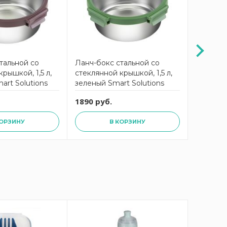
тальной со
Ланч-бокс стальной со
Ланч-бо
рышкой, 1,5 л,
стеклянной крышкой, 1,5 л,
стеклян
art Solutions
зеленый Smart Solutions
мл, серы
1890 руб.
1690 ру
КОРЗИНУ
В КОРЗИНУ