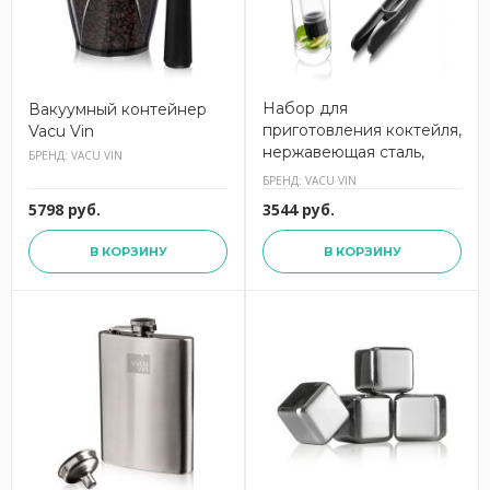
Набор для
Вакуумный контейнер
приготовления коктейля,
Vacu Vin
нержавеющая сталь,
БРЕНД: VACU VIN
пластик, 7850360, VACU
БРЕНД: VACU VIN
VIN
5798 руб.
3544 руб.
В КОРЗИНУ
В КОРЗИНУ