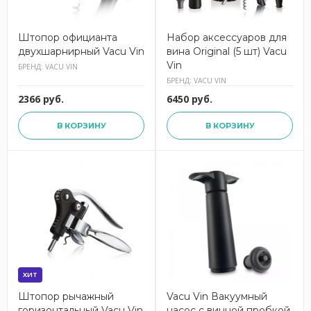
Штопор официанта
Набор аксессуаров для
двухшарнирный Vacu Vin
вина Original (5 шт) Vacu
Vin
БРЕНД: VACU VIN
БРЕНД: VACU VIN
2366 руб.
6450 руб.
В КОРЗИНУ
В КОРЗИНУ
ХИТ
Штопор рычажный
Vacu Vin Вакуумный
горизонтальный Vacu Vin
насос с винной пробкой