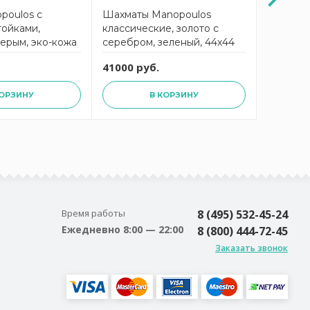
poulos с
Шахматы Manopoulos
Шахматы
тойками,
классические, золото с
классиче
ерым, эко-кожа
серебром, зеленый, 44х44
серебро
 48x30 см,
см, металл
бирюзов
41000 руб.
41000 р
та
металл
КОРЗИНУ
В КОРЗИНУ
Время работы
8 (495) 532-45-24
Ежедневно 8:00 — 22:00
8 (800) 444-72-45
Заказать звонок