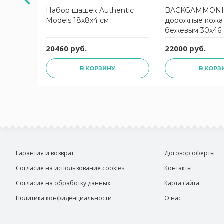
 цвет
Набор шашек Authentic
BACKGAMMON
Models 18х8х4 см
дорожные кожа 
4x17см
бежевым 30х46
20460 руб.
22000 руб.
В КОРЗИНУ
В КОРЗ
Гарантия и возврат
Договор оферты
Согласие на использование cookies
Контакты
Согласие на обработку данных
Карта сайта
Политика конфиденциальности
О нас