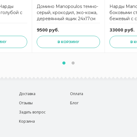
Нарды
Домино Manopoulos темно-
Нарды Mano
голубой с
серый, крокодил, эко-кожа,
боковыми с
деревянный ящик 24x17см
бежевый с с
под страуса,
9500 руб.
33000 руб.
ручная рабо
ИНУ
В КОРЗИНУ
В 
Доставка
Оплата
Отзывы
Блог
Задать вопрос
Корзина