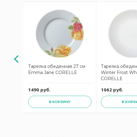
АКЦИЯ
4 см
Тарелка обеденная 27 см
Тарелка обеден
STA
Emma Jane CORELLE
Winter Frost Wh
CORELLE
руб.
1490 руб.
1062 руб.
В КОРЗИНУ
В КОРЗ