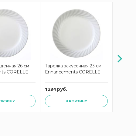
-10%
денная 26 см
Тарелка закусочная 23 см
Тарелка 
nts CORELLE
Enhancements CORELLE
BEJA wh
1284 руб.
3294 ру
КОРЗИНУ
В КОРЗИНУ