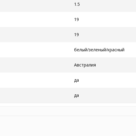
1.5
19
19
белый/зеленый/красный
Австралия
да
да